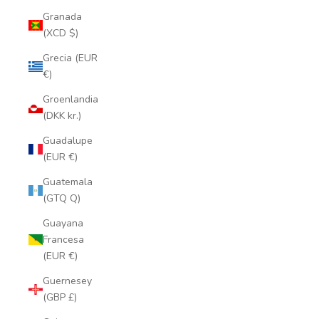
Granada
(XCD $)
Grecia (EUR
€)
Groenlandia
(DKK kr.)
Guadalupe
(EUR €)
Guatemala
(GTQ Q)
Guayana
Francesa
(EUR €)
Guernesey
(GBP £)