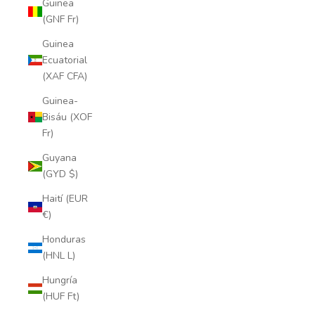
Guinea
(GNF Fr)
Guinea
Ecuatorial
(XAF CFA)
Guinea-
Bisáu (XOF
Fr)
Guyana
(GYD $)
Haití (EUR
€)
Honduras
(HNL L)
Hungría
(HUF Ft)