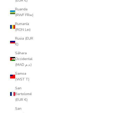
(EUR €)
Ruanda
(RWF FRw)
Rumanía
(RON Lei)
Rusia (EUR
€)
Sáhara
Occidental
(MAD د.م.)
Samoa
(WST T)
San
Bartolomé
(EUR €)
San