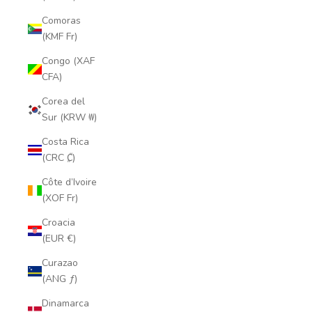
Comoras
(KMF Fr)
Congo (XAF
CFA)
Corea del
Sur (KRW ₩)
Costa Rica
(CRC ₡)
Côte d’Ivoire
(XOF Fr)
Croacia
(EUR €)
Curazao
(ANG ƒ)
Dinamarca