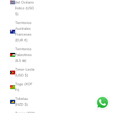
del Océano
Índico (USD
$)
Territorios
Australes
Franceses
(EUR €)
Territorios
Palestinos
(ILS ₪)
Timor-Leste
(USD $)
Togo (XOF
Fr)
Tokelau
(NZD $)