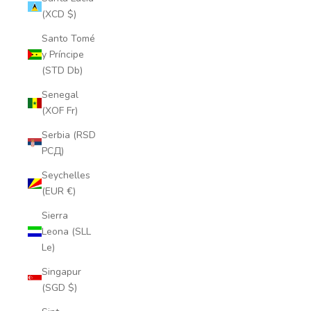
(XCD $)
Santo Tomé
y Príncipe
(STD Db)
Senegal
(XOF Fr)
Serbia (RSD
РСД)
Seychelles
(EUR €)
Sierra
Leona (SLL
Le)
Singapur
(SGD $)