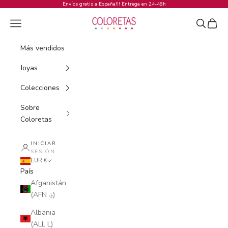
Ir al contenido
Envíos gratis a España!!! Entrega en 24-48h
COLORETAS
Menú
Buscar
Cesta
Más vendidos
Joyas
Colecciones
Sobre
Coloretas
INICIAR
SESIÓN
EUR €
País
Afganistán
(AFN ؋)
Albania
(ALL L)