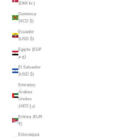
(DKK kr.)
Dominica
(XCD $)
Ecuador
(USD $)
Egipto (EGP
ج.م)
El Salvador
(USD $)
Emiratos
Árabes
Unidos
(AED د.إ)
Eritrea (EUR
€)
Eslovaquia