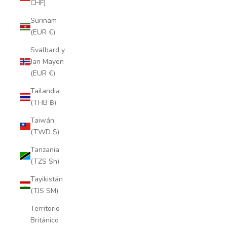
CHF)
Surinam
(EUR €)
Svalbard y
Jan Mayen
(EUR €)
Tailandia
(THB ฿)
Taiwán
(TWD $)
Tanzania
(TZS Sh)
Tayikistán
(TJS ЅМ)
Territorio
Británico