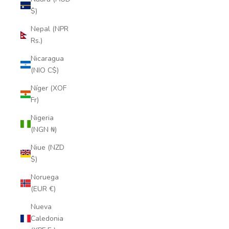
$)
Nepal (NPR
Rs.)
Nicaragua
(NIO C$)
Níger (XOF
Fr)
Nigeria
(NGN ₦)
Niue (NZD
$)
Noruega
(EUR €)
Nueva
Caledonia