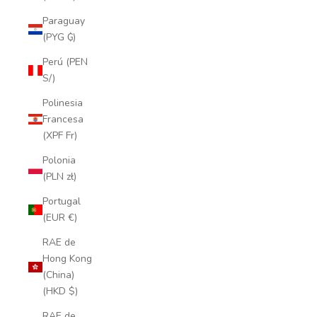
Paraguay
(PYG ₲)
Perú (PEN
S/)
Polinesia
Francesa
(XPF Fr)
Polonia
(PLN zł)
Portugal
(EUR €)
RAE de
Hong Kong
(China)
(HKD $)
RAE de