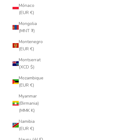
Mónaco
(EUR €)
Mongolia
(MNT ₮)
Montenegro
(EUR €)
Montserrat
(XCD $)
Mozambique
(EUR €)
Myanmar
(Birmania)
(MMK K)
Namibia
(EUR €)
Nauru (AUD