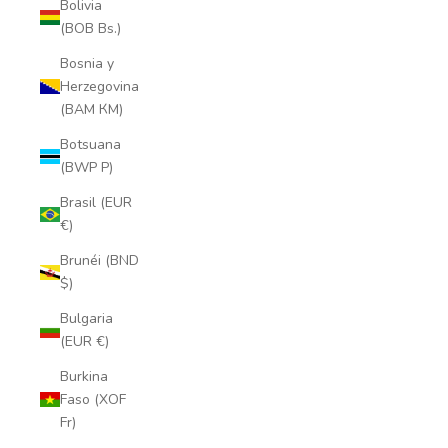
Bolivia
(BOB Bs.)
Bosnia y
Herzegovina
(BAM КМ)
Botsuana
(BWP P)
Brasil (EUR
€)
Brunéi (BND
$)
Bulgaria
(EUR €)
Burkina
Faso (XOF
Fr)