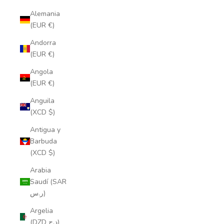
Alemania
(EUR €)
Andorra
(EUR €)
Angola
(EUR €)
Anguila
(XCD $)
Antigua y
Barbuda
(XCD $)
Arabia
Saudí (SAR
ر.س)
Argelia
(DZD د.ج)