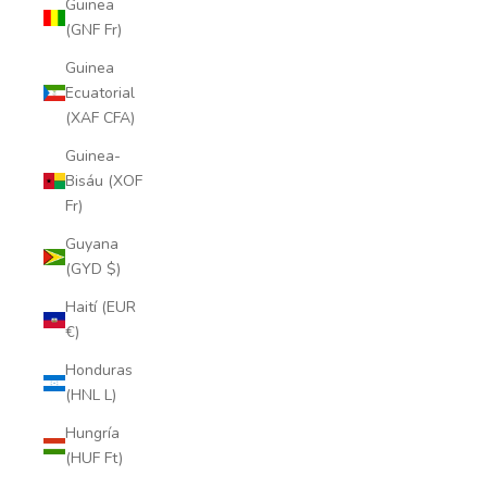
Guinea
(GNF Fr)
Guinea
Ecuatorial
(XAF CFA)
Guinea-
Bisáu (XOF
Fr)
Guyana
(GYD $)
Haití (EUR
€)
Honduras
(HNL L)
Hungría
(HUF Ft)