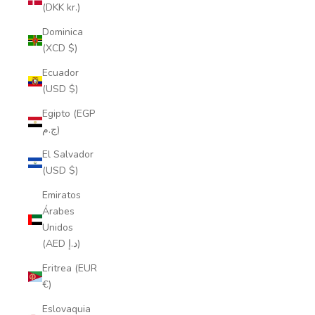
(DKK kr.)
Dominica
(XCD $)
Ecuador
(USD $)
Egipto (EGP
ج.م)
El Salvador
(USD $)
Emiratos
Árabes
Unidos
(AED د.إ)
Eritrea (EUR
€)
Eslovaquia