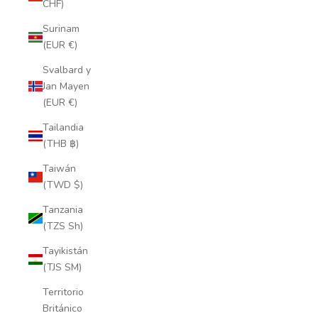
CHF)
Surinam
(EUR €)
Svalbard y
Jan Mayen
(EUR €)
Tailandia
(THB ฿)
Taiwán
(TWD $)
Tanzania
(TZS Sh)
Tayikistán
(TJS ЅМ)
Territorio
Británico