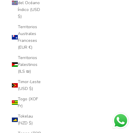
del Océano
Índico (USD
$)
Territorios
Australes
Franceses
(EUR €)
Territorios
Palestinos
(ILS ₪)
Timor-Leste
(USD $)
Togo (XOF
Fr)
Tokelau
(NZD $)