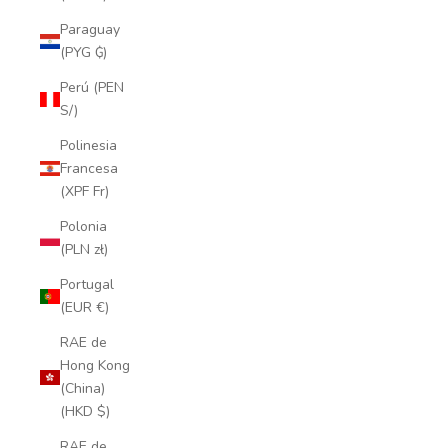
Paraguay
(PYG ₲)
Perú (PEN
S/)
Polinesia
Francesa
(XPF Fr)
Polonia
(PLN zł)
Portugal
(EUR €)
RAE de
Hong Kong
(China)
(HKD $)
RAE de