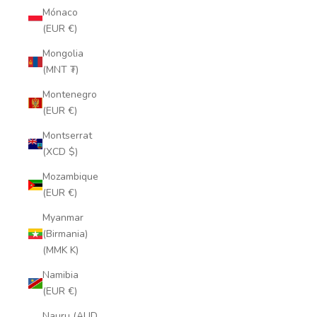
Mónaco
(EUR €)
Mongolia
(MNT ₮)
Montenegro
(EUR €)
Montserrat
(XCD $)
Mozambique
(EUR €)
Myanmar
(Birmania)
(MMK K)
Namibia
(EUR €)
Nauru (AUD