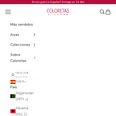
Ir al contenido
Envíos gratis a España!!! Entrega en 24-48h
COLORETAS
Menú
Buscar
Cesta
Más vendidos
Joyas
Colecciones
Sobre
Coloretas
INICIAR
SESIÓN
EUR €
País
Afganistán
(AFN ؋)
Albania
(ALL L)