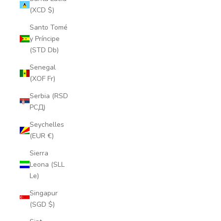
(XCD $)
Santo Tomé
y Príncipe
(STD Db)
Senegal
(XOF Fr)
Serbia (RSD
РСД)
Seychelles
(EUR €)
Sierra
Leona (SLL
Le)
Singapur
(SGD $)