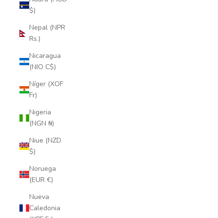
$)
Nepal (NPR
Rs.)
Nicaragua
(NIO C$)
Níger (XOF
Fr)
Nigeria
(NGN ₦)
Niue (NZD
$)
Noruega
(EUR €)
Nueva
Caledonia