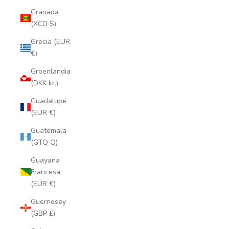
Granada
(XCD $)
Grecia (EUR
€)
Groenlandia
(DKK kr.)
Guadalupe
(EUR €)
Guatemala
(GTQ Q)
Guayana
Francesa
(EUR €)
Guernesey
(GBP £)