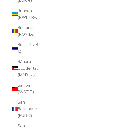
(EUR €)
Ruanda
(RWF FRw)
Rumanía
(RON Lei)
Rusia (EUR
€)
Sáhara
Occidental
(MAD د.م.)
Samoa
(WST T)
San
Bartolomé
(EUR €)
San