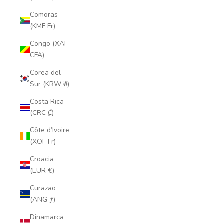
Comoras
(KMF Fr)
Congo (XAF
CFA)
Corea del
Sur (KRW ₩)
Costa Rica
(CRC ₡)
Côte d’Ivoire
(XOF Fr)
Croacia
(EUR €)
Curazao
(ANG ƒ)
Dinamarca