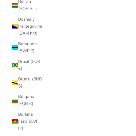
Bolivia
(BOB Bs.)
Bosnia y
Herzegovina
(BAM КМ)
Botsuana
(BWP P)
Brasil (EUR
€)
Brunéi (BND
$)
Bulgaria
(EUR €)
Burkina
Faso (XOF
Fr)