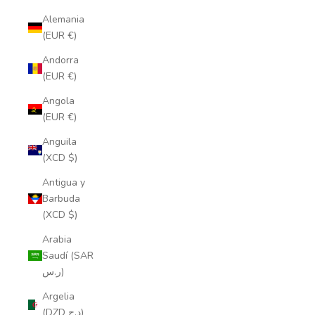
Alemania
(EUR €)
Andorra
(EUR €)
Angola
(EUR €)
Anguila
(XCD $)
Antigua y
Barbuda
(XCD $)
Arabia
Saudí (SAR
ر.س)
Argelia
(DZD د.ج)