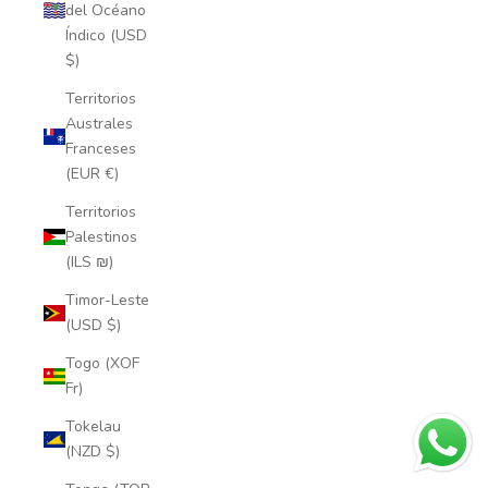
del Océano
Índico (USD
$)
Territorios
Australes
Franceses
(EUR €)
Territorios
Palestinos
(ILS ₪)
Timor-Leste
(USD $)
Togo (XOF
Fr)
Tokelau
(NZD $)