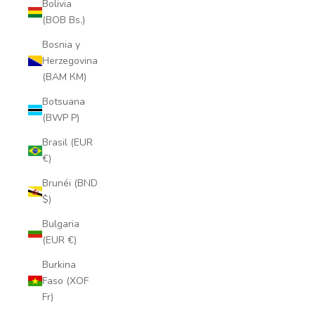
Bolivia
(BOB Bs.)
Bosnia y
Herzegovina
(BAM КМ)
Botsuana
(BWP P)
Brasil (EUR
€)
Brunéi (BND
$)
Bulgaria
(EUR €)
Burkina
Faso (XOF
Fr)