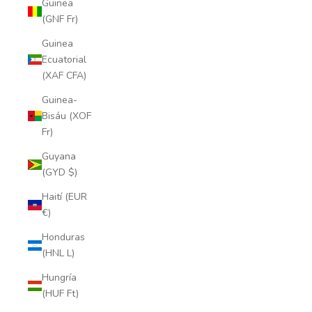
Guinea
(GNF Fr)
Guinea
Ecuatorial
(XAF CFA)
Guinea-
Bisáu (XOF
Fr)
Guyana
(GYD $)
Haití (EUR
€)
Honduras
(HNL L)
Hungría
(HUF Ft)