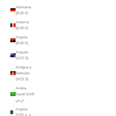
Alemania
(EUR €)
Andorra
(EUR €)
Angola
(EUR €)
Anguila
(XCD $)
Antigua y
Barbuda
(XCD $)
Arabia
Saudí (SAR
ر.س)
Argelia
(DZD د.ج)