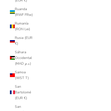
(EUR €)
Ruanda
(RWF FRw)
Rumanía
(RON Lei)
Rusia (EUR
€)
Sáhara
Occidental
(MAD د.م.)
Samoa
(WST T)
San
Bartolomé
(EUR €)
San