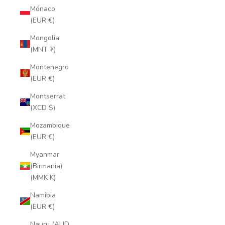
Mónaco
(EUR €)
Mongolia
(MNT ₮)
Montenegro
(EUR €)
Montserrat
(XCD $)
Mozambique
(EUR €)
Myanmar
(Birmania)
(MMK K)
Namibia
(EUR €)
Nauru (AUD