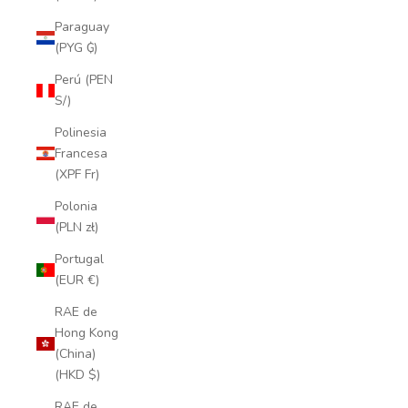
Paraguay
(PYG ₲)
Perú (PEN
S/)
Polinesia
Francesa
(XPF Fr)
Polonia
(PLN zł)
Portugal
(EUR €)
RAE de
Hong Kong
(China)
(HKD $)
RAE de