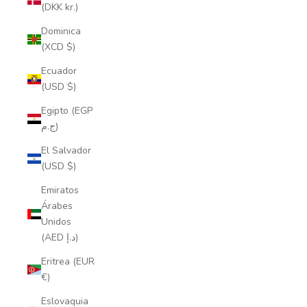
(DKK kr.)
Dominica
(XCD $)
Ecuador
(USD $)
Egipto (EGP
ج.م)
El Salvador
(USD $)
Emiratos
Árabes
Unidos
(AED د.إ)
Eritrea (EUR
€)
Eslovaquia