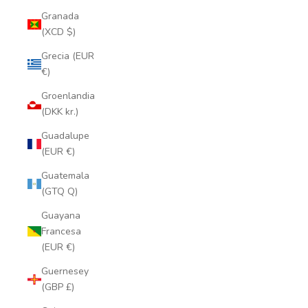
Granada
(XCD $)
Grecia (EUR
€)
Groenlandia
(DKK kr.)
Guadalupe
(EUR €)
Guatemala
(GTQ Q)
Guayana
Francesa
(EUR €)
Guernesey
(GBP £)