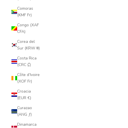
Comoras
(KMF Fr)
Congo (XAF
CFA)
Corea del
Sur (KRW ₩)
Costa Rica
(CRC ₡)
Côte d’Ivoire
(XOF Fr)
Croacia
(EUR €)
Curazao
(ANG ƒ)
Dinamarca