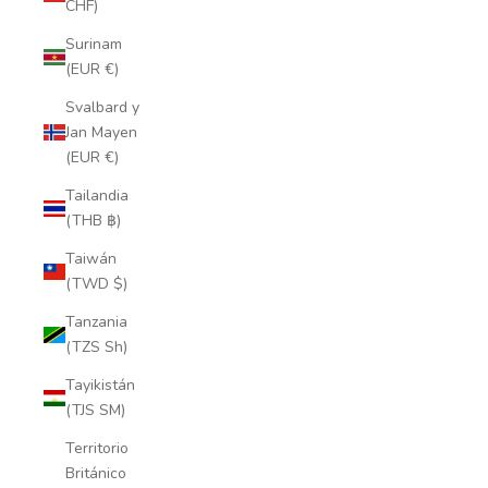
CHF)
Surinam
(EUR €)
Svalbard y
Jan Mayen
(EUR €)
Tailandia
(THB ฿)
Taiwán
(TWD $)
Tanzania
(TZS Sh)
Tayikistán
(TJS ЅМ)
Territorio
Británico