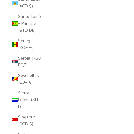
(XCD $)
Santo Tomé
y Príncipe
(STD Db)
Senegal
(XOF Fr)
Serbia (RSD
РСД)
Seychelles
(EUR €)
Sierra
Leona (SLL
Le)
Singapur
(SGD $)