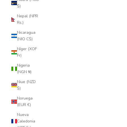
$)
Nepal (NPR
Rs.)
Nicaragua
(NIO C$)
Níger (XOF
Fr)
Nigeria
(NGN ₦)
Niue (NZD
$)
Noruega
(EUR €)
Nueva
Caledonia