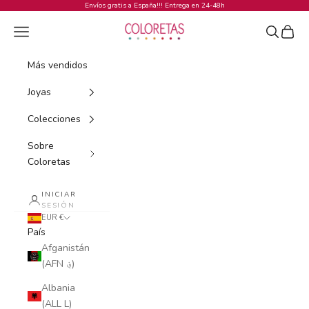
Ir al contenido
Envíos gratis a España!!! Entrega en 24-48h
COLORETAS
Menú
Buscar
Cesta
Más vendidos
Joyas
Colecciones
Sobre
Coloretas
INICIAR
SESIÓN
EUR €
País
Afganistán
(AFN ؋)
Albania
(ALL L)